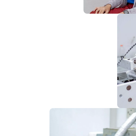
manajemen, vendor,
g proses produksi
erangkat lunak
, dll.
 New Product