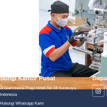
bungi Kantor Pusat
Dapa
Jl Dian Istana Praja Indah No 16 Surabaya,
Indonesia
Hubungi Whatsapp Kami