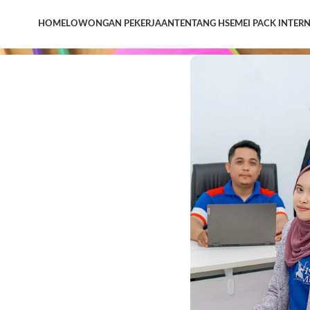
HOME
LOWONGAN PEKERJAAN
TENTANG HSEMEI PACK INTER
duct
k, merchandise
asar, tren, dan
fikasi dan
angan produk.
engan baik, baik